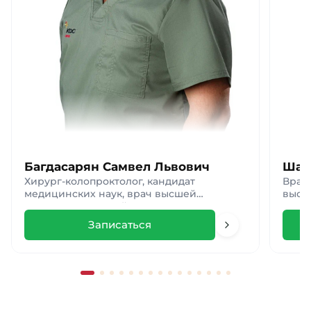
Багдасарян Самвел Львович
Шак
Хирург-колопроктолог, кандидат
Врач 
медицинских наук, врач высшей
высш
категории, главный врач клиники
Записаться