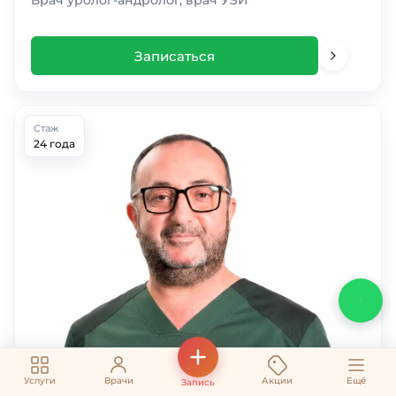
Врач уролог-андролог, врач УЗИ
Записаться
Стаж
24 года
Услуги
Врачи
Акции
Ещё
Запись