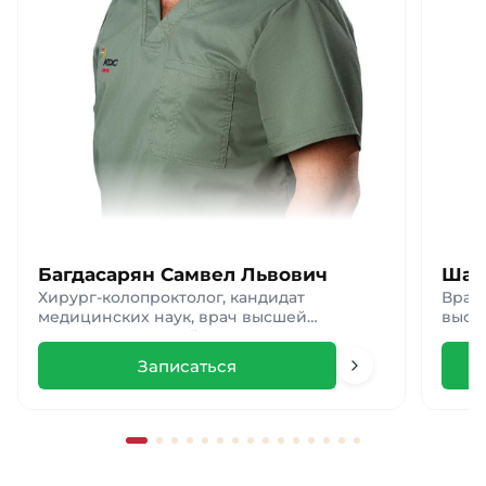
Багдасарян Самвел Львович
Шак
Хирург-колопроктолог, кандидат
Врач 
медицинских наук, врач высшей
высш
категории, главный врач клиники
Записаться