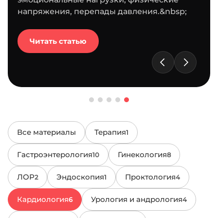
напряжения, перепады давления.&nbsp;
Читать статью
Все материалы
Терапия
1
Гастроэнтерология
Гинекология
10
8
ЛОР
Эндоскопия
Проктология
2
1
4
Кардиология
Урология и андрология
6
4