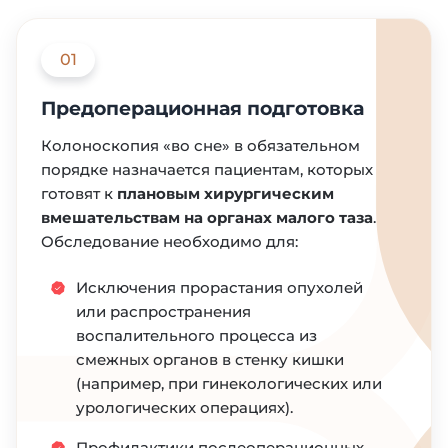
анального отверстия до баугиниевой
заслонки) и начального отдела тонкой
01
кишки (на 10–15 см).
Предоперационная подготовка
Оптическое увеличение
подозрительных участков и
Колоноскопия «во сне» в обязательном
обязательная фотофиксация.
порядке назначается пациентам, которых
готовят к
плановым хирургическим
вмешательствам на органах малого таза
.
Обследование необходимо для:
Исключения прорастания опухолей
или распространения
воспалительного процесса из
смежных органов в стенку кишки
(например, при гинекологических или
урологических операциях).
Профилактики послеоперационных