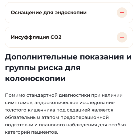
Оснащение для эндоскопии
Инсуффляция CO2
Дополнительные показания и
группы риска для
колоноскопии
углекислый
газ (CO2)
Помимо стандартной диагностики при наличии
Возможности оборудования:
симптомов, эндоскопическое исследование
толстого кишечника под седацией является
Вывод детализированного изображения
обязательным этапом предоперационной
на монитор с автоматической
подготовки и планового наблюдения для особых
регулировкой светового потока.
категорий пациентов.
Осмотр до 1,5 метров толстой кишки (от