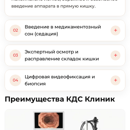
введение аппарата в прямую кишку.
Введение в медикаментозный
+
02
сон (седация)
Экспертный осмотр и
+
03
расправление складок кишки
Цифровая видеофиксация и
+
04
Преимущества для пациента:
это не
биопсия
тяжелый общий наркоз, а мягкий
медикаментозный сон. Вы мгновенно
Преимущества КДС Клиник
засыпаете, не испытываете боли, страха
или стресса, а после пробуждения не
остается никаких неприятных
воспоминаний.