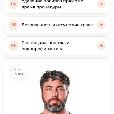
Удаление полипов прямо во
+
04
время процедуры
+
Безопасность и отсутствие травм
05
мелкие доброкачественные опухоли;
Ранняя диагностика и
+
06
дивертикулы (выпячивания стенок);
онкопрофилактика
стриктуры (сужения) и спаечные
процессы.
Стаж
15 лет
гистологический анализ