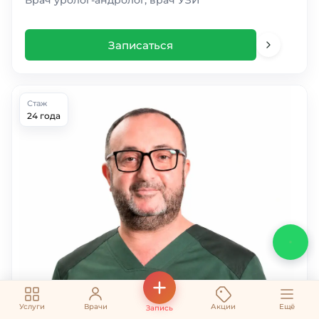
Врач уролог-андролог, врач УЗИ
Записаться
Стаж
24 года
Услуги
Врачи
Акции
Ещё
Запись