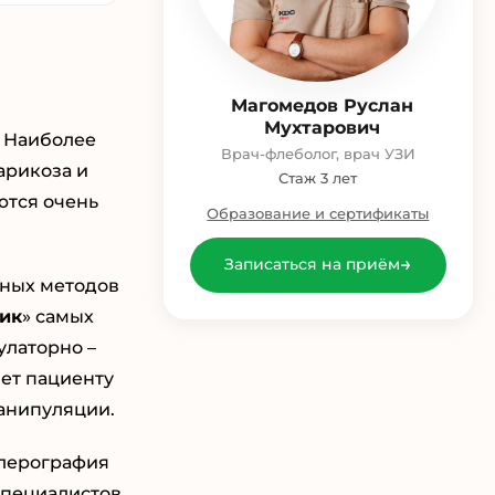
Магомедов Руслан
Мухтарович
. Наиболее
Врач-флеболог, врач УЗИ
арикоза и
Стаж 3 лет
ются очень
Образование и сертификаты
→
Записаться на приём
нных методов
ик
» самых
улаторно –
ет пациенту
манипуляции.
плерография
специалистов