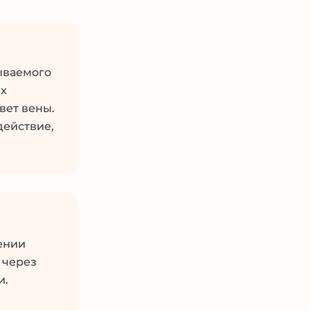
ываемого
ых
вет вены.
действие,
ении
 через
и.
х