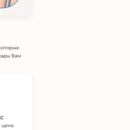
 которые
рады Вам
ДС
 цене.