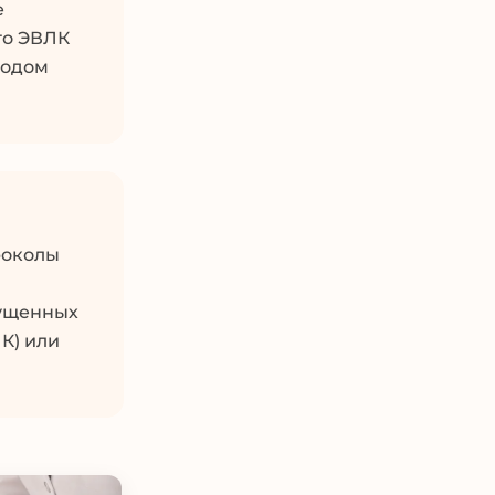
е
то ЭВЛК
тодом
роколы
пущенных
К) или