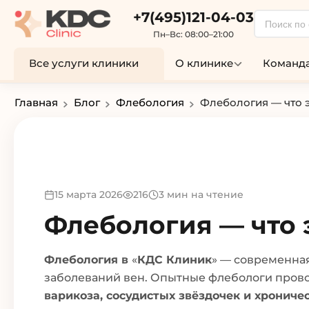
+7(495)121-04-03
Пн–Вс: 08:00–21:00
Все услуги клиники
О клинике
Команда
Главная
Блог
Флебология
Флебология — что э
15 марта 2026
216
3 мин на чтение
Флебология — что 
Флебология в
«
КДС Клиник
» — современна
заболеваний вен. Опытные флебологи пров
варикоза, сосудистых звёздочек и хрониче