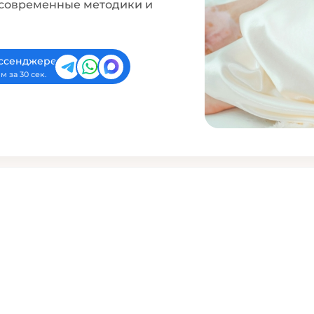
 современные методики и
ессенджере
м за 30 сек.