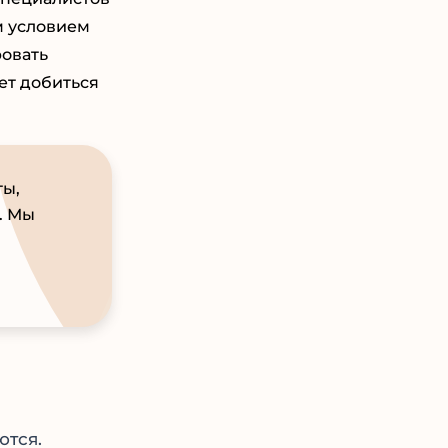
м условием
ровать
ет добиться
ты,
. Мы
тся.