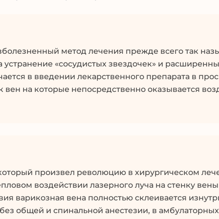
зболезненный метод лечения прежде всего так наз
на устранение «сосудистых звездочек» и расширенн
ается в введении лекарственного препарата в прос
 вен на которые непосредственно оказывается воз
 который произвел революцию в хирургическом леч
епловом воздействии лазерного луча на стенку вены
вия варикозная вена полностью склеивается изнутр
без общей и спинальной анестезии, в амбулаторны